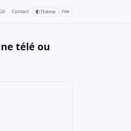
Git
Contact
🌓
Thème
FR
▾
une télé ou