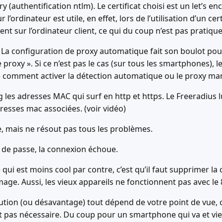
 (authentification ntlm). Le certificat choisi est un let’s enc
 l’ordinateur est utile, en effet, lors de l’utilisation d’un cert
ent sur l’ordinateur client, ce qui du coup n’est pas pratique
. La configuration de proxy automatique fait son boulot po
roxy ». Si ce n’est pas le cas (sur tous les smartphones), le
e comment activer la détection automatique ou le proxy ma
 les adresses MAC qui surf en http et https. Le Freeradius l
dresses mac associées. (voir vidéo)
e, mais ne résout pas tous les problèmes.
de passe, la connexion échoue.
e qui est moins cool par contre, c’est qu’il faut supprimer l
age. Aussi, les vieux appareils ne fonctionnent pas avec 
tion (ou désavantage) tout dépend de votre point de vue, c
st pas nécessaire. Du coup pour un smartphone qui va et vie